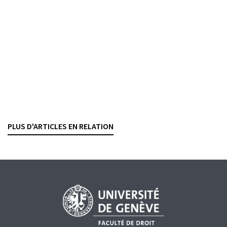
ANTOINE DOBRZYNSKI
— 27 MAI 2026
GELDWÄSCHEREI
WIRTSCHAFTSKRIMINALITÄT
STRAFRECHT
PROZESSORDNUNG
HAFTUNG
Confiscation et blanchiment d’argent
Méthode applicable en cas de mélange d’avoirs
bancaires illicites et licites
FABIO BURGENER
— 5 FEBRUAR 2026
PLUS D'ARTICLES EN RELATION
GELDWÄSCHEREI
WIRTSCHAFTSKRIMINALITÄT
STRAFRECHT