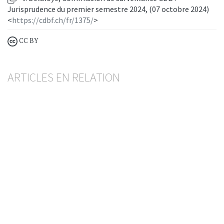
Jurisprudence du premier semestre 2024, (07 octobre 2024)
<
https://cdbf.ch/fr/1375/
>
CC BY
ARTICLES EN RELATION
Décisions étrangères
Absence de reconnaissance en raison d’une
citation irrégulière
FRÉDÉRIC DING
— 12 JUNI 2026
PROZESSORDNUNG