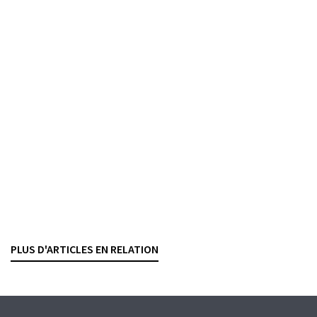
Succession pénale
La fusion UBS-Credit Suisse face à la
responsabilité pénale de l’entreprise
ANTOINE DOBRZYNSKI
— 27 MAI 2026
GELDWÄSCHEREI
WIRTSCHAFTSKRIMINALITÄT
STRAFRECHT
PROZESSORDNUNG
HAFTUNG
Commission de surveillance CDB
Jurisprudence du premier semestre 2025
VALENTINE DELALOYE
— 19 MÄRZ 2026
PLUS D'ARTICLES EN RELATION
WIRTSCHAFTLICH BERECHTIGTE PERSON
GELDWÄSCHEREI
PROZESSORDNUNG