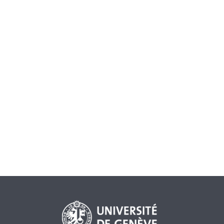
GRÉGOIRE LANDRY
— 28 NOVEMBER 2003
Le 19 septembre 2003, le Tribunal arbitral concernant la
Banque des règlements internationaux (BRI), constitué
sous l'égide de la Cour permanente d'arbitrage de La
Haye, a rendu sa sentence définitive dans le litige qui
opposait la BRI à trois de ses anciens actionnaires privés.
La procédure arbitrale faisait suite à une modification des
statuts de la BRI intervenue en 2001 qui excluait les
actionnaires privés de son actionnariat, au profit des
seules banques centrales. A titre de compensation, la
BRI[...]
AKTIENGESELLSCHAFTEN