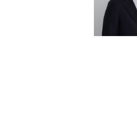
Succession pénale
La fusion UBS-Credit Suisse face
responsabilité pénale de l’entr
ANTOINE DOBRZYNSKI
— 27 MAI 2026