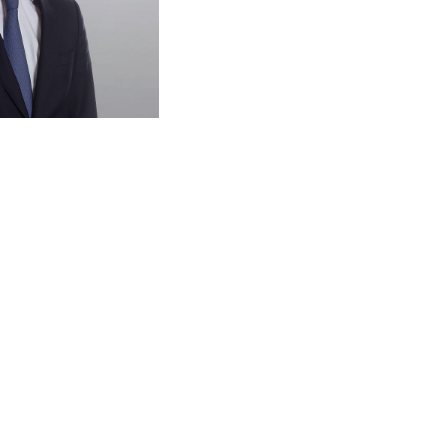
 à la
eprise