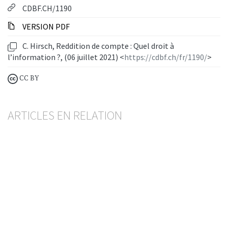
CDBF.CH/1190
VERSION PDF
C. Hirsch, Reddition de compte : Quel droit à
l’information ?, (06 juillet 2021) <
https://cdbf.ch/fr/1190/
>
CC BY
ARTICLES EN RELATION
Rétrocessions
Pas d’obligation de restitution même en présence
d’une relation de conseil ?