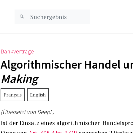
Bankverträge
Algorithmischer Handel 
Making
Français
English
(Übersetzt von DeepL)
Ist der Einsatz eines algorithmischen Handelspr
Sinne von
Art. 398 Abs. 3 OR
anzusehen ? Verletz