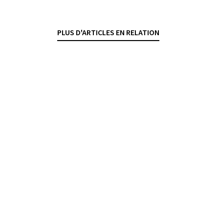
prescription
BESART BUCI
— 13 APRIL 2026
PLUS D'ARTICLES EN RELATION
BANKVERTRÄGE