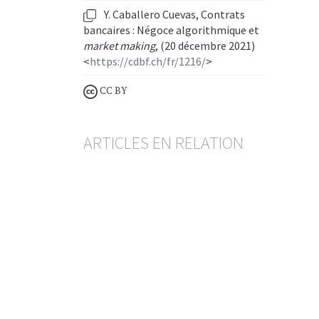
Y. Caballero Cuevas, Contrats
bancaires : Négoce algorithmique et
market making
, (20 décembre 2021)
<
https://cdbf.ch/fr/1216/
>
CC BY
ARTICLES EN RELATION
Rétrocessions
Pas d’obligation de restitution
même en présence d’une
relation de conseil ?