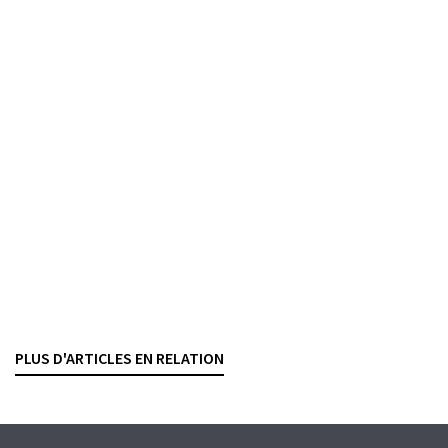
BANKVERTRÄGE
VERMÖGENSVERWALTUNG
VERGÜTUNGEN
La réglementation des rémunérations bancaires
fait son chemin
BESART BUCI
— 9 SEPTEMBER 2025
BANKENREGULIERUNG
VERGÜTUNGEN
TOO BIG TO FAIL
Rétrocessions
Renonciation valable selon le volume investi sur
une base annuelle ?
NICOLAS OLLIVIER
— 28 MÄRZ 2025
PLUS D'ARTICLES EN RELATION
VERMÖGENSVERWALTUNG
VERGÜTUNGEN
RETROZESSIONEN