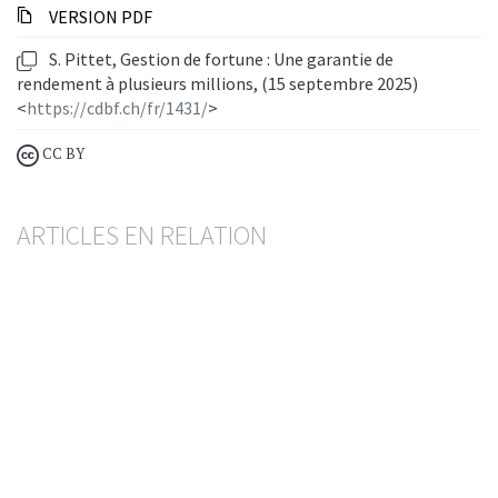
VERSION PDF
S. Pittet, Gestion de fortune : Une garantie de
rendement à plusieurs millions, (15 septembre 2025)
<
https://cdbf.ch/fr/1431/
>
CC BY
ARTICLES EN RELATION
Gestion de fortune
Une garantie de rendement à plusieurs millions
SÉBASTIEN PITTET
— 15 SEPTEMBER 2025