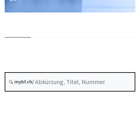
mybf.ch/