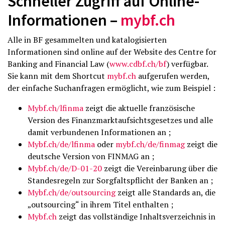
Schneller Zugriff auf Online-
Informationen –
mybf.ch
Alle in BF gesammelten und katalogisierten
Informationen sind online auf der Website des Centre for
Banking and Financial Law (
www.cdbf.ch/bf
) verfügbar.
Sie kann mit dem Shortcut
mybf.ch
aufgerufen werden,
der einfache Suchanfragen ermöglicht, wie zum Beispiel :
Mybf.ch/lfinma
zeigt die aktuelle französische
Version des Finanzmarktaufsichtsgesetzes und alle
damit verbundenen Informationen an ;
Mybf.ch/de/lfinma
oder
mybf.ch/de/finmag
zeigt die
deutsche Version von FINMAG an ;
Mybf.ch/de/D-01-20
zeigt die Vereinbarung über die
Standesregeln zur Sorgfaltspflicht der Banken an ;
Mybf.ch/de/outsourcing
zeigt alle Standards an, die
„outsourcing“ in ihrem Titel enthalten ;
Mybf.ch
zeigt das vollständige Inhaltsverzeichnis in