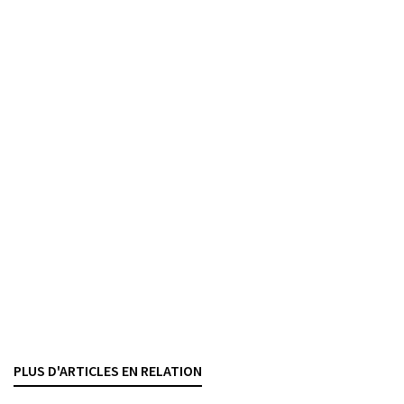
ADRIEN PASQUARELLO
— 23 OKTOBER 2025
INTERNATIONALE RECHTSHILFE
STEUERWESEN
Ukrainische Bankeinlagen
SRVG-Sperre aufrechterhalten
MARIA LUDWICZAK GLASSEY
— 20 JUNI 2025
GELDWÄSCHEREI
INTERNATIONALE RECHTSHILFE
WIRTSCHAFTLICH BERECHTIGTE PERSON
Steuerliche Amtshilfe
Der Anwalt, seine Verschwiegenheitspflicht und
seine Bankunterlagen
JOËL PAHUD
— 5 JUNI 2025
PLUS D'ARTICLES EN RELATION
INTERNATIONALE RECHTSHILFE
STEUERWESEN