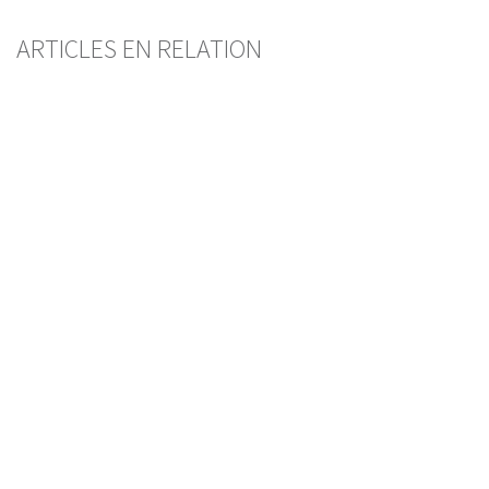
ARTICLES EN RELATION
Amtshilfe in Steuerangelegenheiten
Der Schriftverkehr des Rechtsanwalts oder
Notars mit Dritten
JOËL PAHUD
— 18 JUNI 2026
INTERNATIONALE RECHTSHILFE
STEUERWESEN
Amtshilfe in Steuersachen
Subsidiarität – ein Prinzip ohne Substanz ?