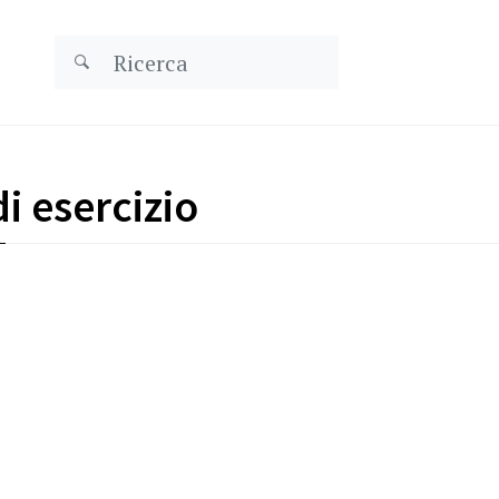
di esercizio
Watchlist
de la FINMA
cer
Les limites du droit d’