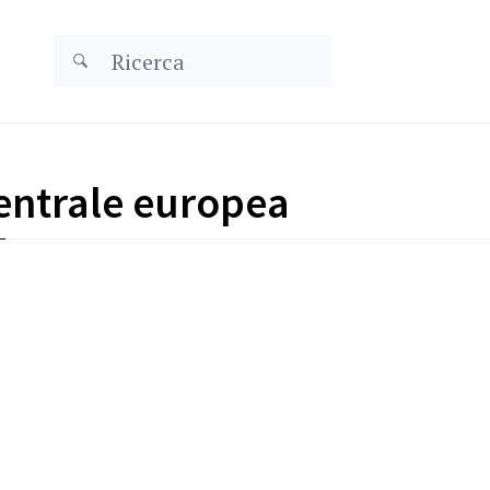
entrale europea
Surveillance bancaire
 »
Pas d’anonymisation d