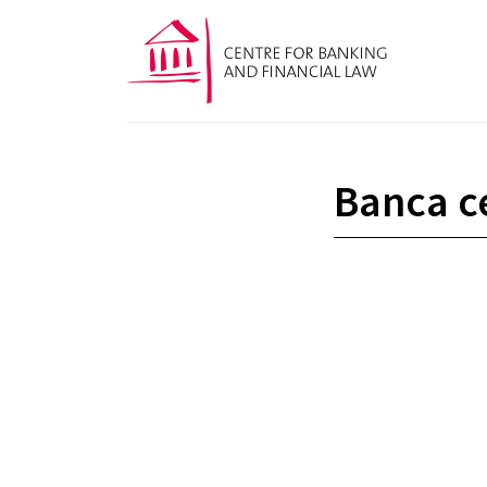
Banca c
La BCE réfléchit à un « euro numérique
JEREMY BACHARACH
— 7 OTTOBRE 2020