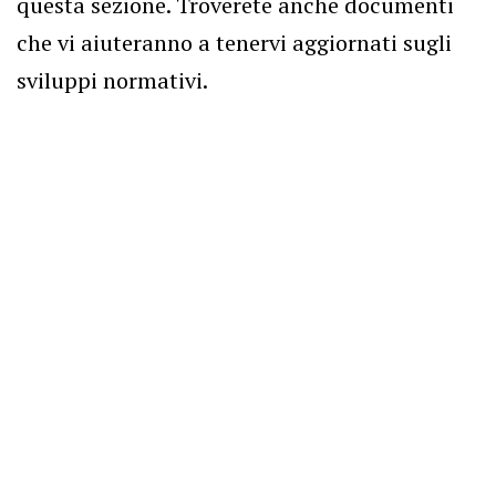
questa sezione. Troverete anche documenti
che vi aiuteranno a tenervi aggiornati sugli
sviluppi normativi.
Digital Omnibus II
Vers une mise en œuvre plus pragmatique du RIA
CLAIRE TISTOUNET
— 26 FEBBRAIO 2026
En novembre 2025, la Commission européenne a
présenté le Digital Omnibus Package. Son second volet
(le "Digital Omnibus II ») propose plusieurs ajustements
ciblés du Règlement (UE) 2024/1689 sur l’intelligence