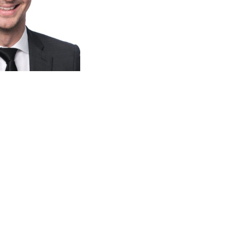
les AT1 de
Contrat de court
Agreement for S