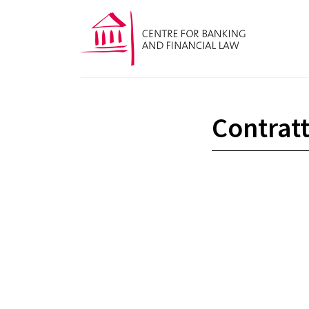
Contratt
Clauses e-banking en cas d’ordres f