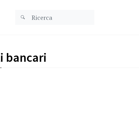
i bancari
rauduleux
Contrat de courtage