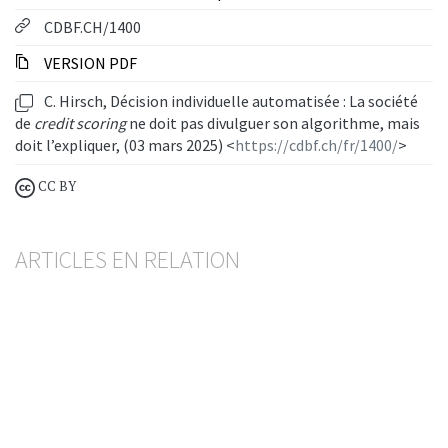
CDBF.CH/1400
VERSION PDF
C. Hirsch, Décision individuelle automatisée : La société
de
credit scoring
ne doit pas divulguer son algorithme, mais
doit l’expliquer, (03 mars 2025) <
https://cdbf.ch/fr/1400/
>
CC BY
ARTICLES EN RELATION
Crédit hypothécaire
Retard payé, résiliation invalidée