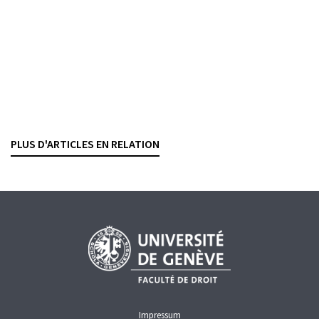
CONTRATS BANCAIRES
COVID-19
CRÉDITS
SÛRETÉS
Prêt COVID-19
De la qualification pénale d’une obtention
frauduleuse
KATIA VILLARD
— 17 MARS 2025
PLUS D'ARTICLES EN RELATION
COVID-19
CRÉDITS
Impressum