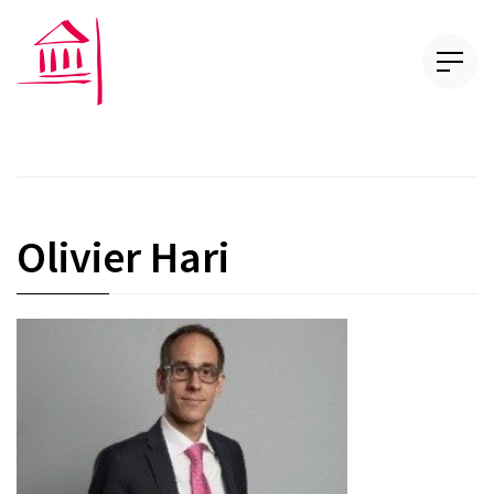
Olivier Hari