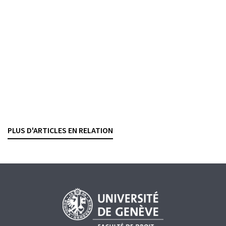
d’annonce des participations
LUKAZ SAMB
— 6 OCTOBRE 2022
INFRASTRUCTURES DES MARCHÉS FINANCIERS
NÉGOCE DE VALEURS MOBILIÈRES
PLACEMENTS COLLECTIFS
Contrats bancaires
Négoce algorithmique et
market making
YANNICK CABALLERO CUEVAS
— 20 DÉCEMBRE 2021
PLUS D'ARTICLES EN RELATION
CONTRATS BANCAIRES
NÉGOCE DE VALEURS MOBILIÈRES