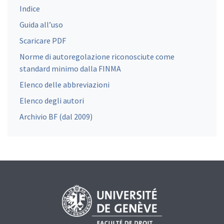
Indice
Guida all’uso
Scaricare PDF
Norme di autoregolazione riconosciute come
standard minimo dalla FINMA
Elenco delle abbreviazioni
Elenco degli autori
Archivio BF (dal 2009)