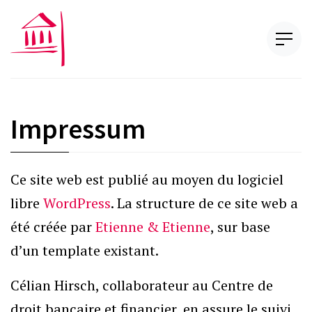
Reports
Spottings
Case-law
Impressum
Regulation
Reports
Ce site web est publié au moyen du logiciel
Calendar
libre
WordPress
. La structure de ce site web a
Banking and Financial Law Conference
été créée par
Etienne & Etienne
, sur base
Other conferences
d’un template existant.
Library
Célian Hirsch, collaborateur au Centre de
droit bancaire et financier, en assure le suivi.