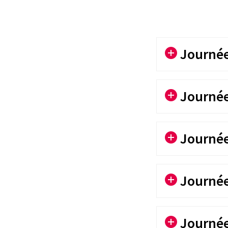
Le 1er janvier 2011, les p
unifiées entreront en vig
nombreuses nouveautés pou
Journée 
Journée 
Journée 
Journée 
Journée 