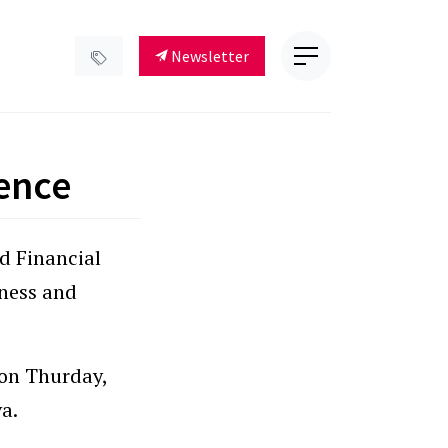
Newsletter
ence
d Financial
iness and
 on Thurday,
a.