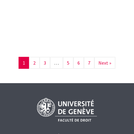
Journée RSDA du droit de la SA 2023 :
défis de la digitalisation et de la
durabilité
RASHID BAHAR
Le droit des sociétés anonymes est aussi confronté aux
défis actuels que sont la digitalisation et la durabilité. Le
1
2
3
…
5
6
7
Next »
thème[...]