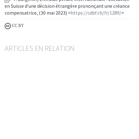
en Suisse d’une décision étrangère prononçant une créance
compensatrice, (30 mai 2023) <
https://cdbf.ch/fr/1289/
>
CC BY
ARTICLES EN RELATION
Assistance administrative en matière fiscale
La correspondance de l’avocat ou du notaire avec
des tiers
JOËL PAHUD
— 18 JUNI 2026
INTERNATIONALE RECHTSHILFE
STEUERWESEN