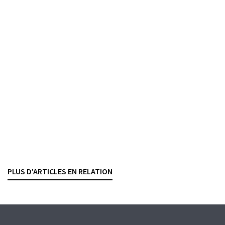
Assistance administrative en matière fiscale
Vers une fiction juridique du principe de la
subsidiarité
ADRIEN PASQUARELLO
— 23 OKTOBER 2025
INTERNATIONALE RECHTSHILFE
STEUERWESEN
Renforcement de l’entraide judiciaire
internationale en matière pénale
MARIA LUDWICZAK GLASSEY
— 28 AUGUST 2025
PLUS D'ARTICLES EN RELATION
WIRTSCHAFTSKRIMINALITÄT
STRAFRECHT
INTERNATIONALE RECHTSHILFE
EUROPÄISCHE UNION