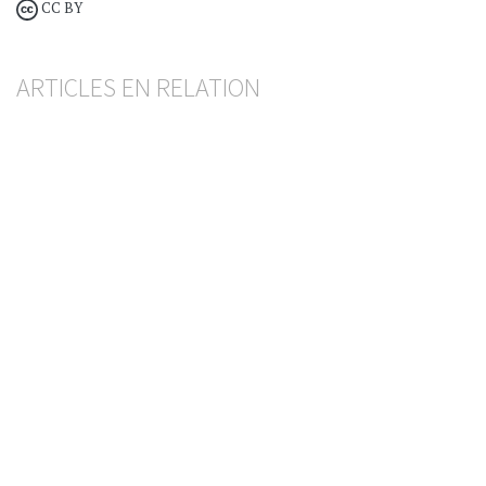
CC BY
ARTICLES EN RELATION
Assurances privées
Clause de risques antérieurs et principe de
continuité de la couverture RC
MARCO MAZZILLI
— 29 JULI 2026
VERSICHERUNGEN
Les intermédiaires de réassurance bientôt