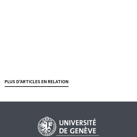
exemptés de surveillance ?
SÉBASTIEN PITTET
— 21 MAI 2025
VERSICHERUNGEN
FINMA
Définition du sinistre dans l'assurance RC professionnelle
Le Tribunal fédéral confirme une interprétation
stricte
PHILIPP FISCHER
— 13 MAI 2025
PLUS D'ARTICLES EN RELATION
SCHIEDSVERFAHREN UND MEDIATION
VERSICHERUNGEN
RISIKOMANAGEMENT