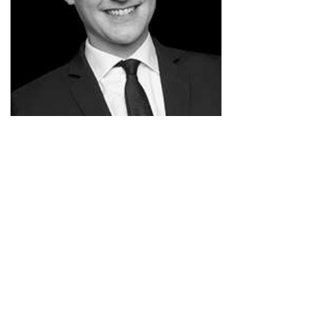
Transparence dans la société anonyme
Vers la disparition des actions au
porteur