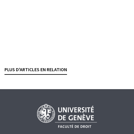
LIONEL JEANNERET
— 6 NOVEMBRE 2025
CRYPTOACTIFS
ECHANGE AUTOMATIQUE DE RENSEIGNEMENTS FISCAUX
FISCALITÉ
Assistance administrative en matière fiscale
Vers une fiction juridique du principe de la
subsidiarité
ADRIEN PASQUARELLO
— 23 OCTOBRE 2025
PLUS D'ARTICLES EN RELATION
ENTRAIDE INTERNATIONALE
FISCALITÉ