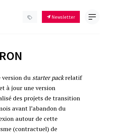
Newsletter
ARON
e version du
starter pack
relatif
t à jour une version
isé des projets de transition
4 mois avant l’abandon du
exion autour de cette
sme (contractuel) de