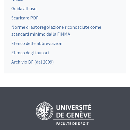
Guida all’uso
Scaricare PDF
Norme di autoregolazione riconosciute come
standard minimo dalla FINMA
Elenco delle abbreviazioni
Elenco degli autori
Archivio BF (dal 2009)