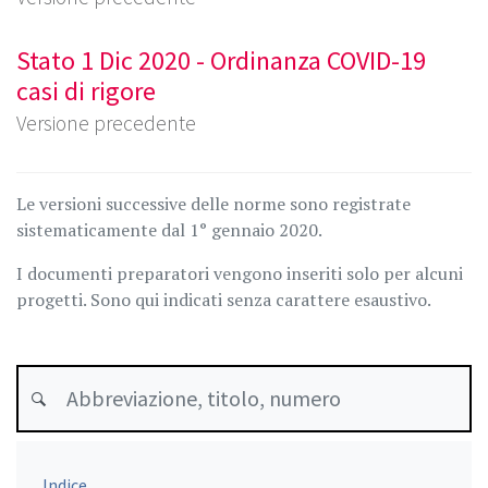
Stato 1 Dic 2020 - Ordinanza COVID-19
casi di rigore
Versione precedente
Le versioni successive delle norme sono registrate
sistematicamente dal 1° gennaio 2020.
I documenti preparatori vengono inseriti solo per alcuni
progetti. Sono qui indicati senza carattere esaustivo.
Indice