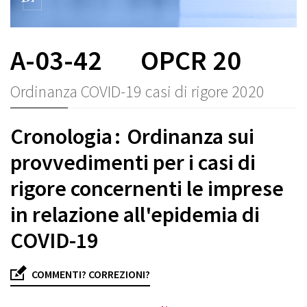
A-03-42
OPCR 20
Ordinanza COVID-19 casi di rigore 2020
Cronologia : Ordinanza sui
provvedimenti per i casi di
rigore concernenti le imprese
in relazione all'epidemia di
COVID-19
COMMENTI? CORREZIONI?