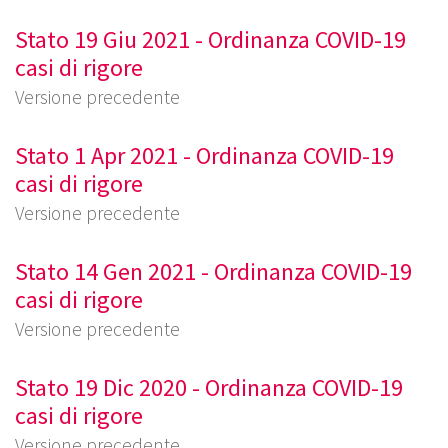
Stato 19 Giu 2021 - Ordinanza COVID-19
casi di rigore
Versione precedente
Stato 1 Apr 2021 - Ordinanza COVID-19
casi di rigore
Versione precedente
Stato 14 Gen 2021 - Ordinanza COVID-19
casi di rigore
Versione precedente
Stato 19 Dic 2020 - Ordinanza COVID-19
casi di rigore
Versione precedente