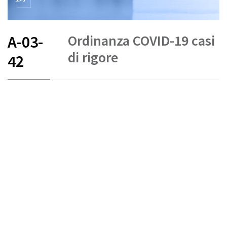
Ordinanza COVID-19 casi
A-03-
di rigore
42
FR
DE
IT
COVID-19
Crediti