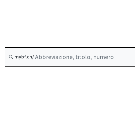
Stato
Data di creazione :
Storico
mybf.ch/
Raccolta sistematica :
951.262
Indice
Guida all’uso
Scaricare PDF