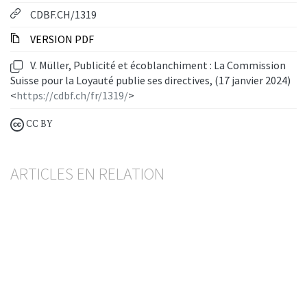
CDBF.CH/1319
VERSION PDF
V. Müller, Publicité et écoblanchiment : La Commission
Suisse pour la Loyauté publie ses directives, (17 janvier 2024)
<
https://cdbf.ch/fr/1319/
>
CC BY
ARTICLES EN RELATION
Projet de loi sur la gestion durable des
entreprises