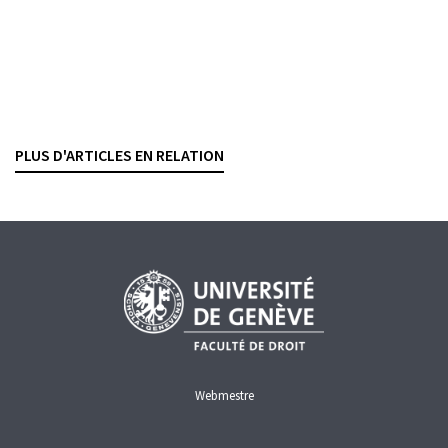
ENFORCEMENT
ZWANGSVOLLSTRECKUNG
FINMA
Affaire 1MDB
Confirmation d’une interdiction d’exercer
LIONEL JEANNERET
— 26 SEPTEMBER 2025
PLUS D'ARTICLES EN RELATION
GELDWÄSCHEREI
ENFORCEMENT
FINMA
BERUFSVERBOT
Webmestre