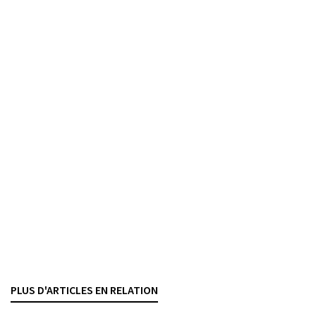
PHILIPP FISCHER
— 8 APRIL 2026
KRYPTOAKTIVEN
Communication FINMA
Clarifications relatives à la conservation de
cryptoactifs
ARTHUR IDIART
— 10 FEBRUAR 2026
SANIERUNG UND INSOLVENZ
KRYPTOAKTIVEN
FINMA
FINANZDIENSTLEISTUNGEN
Communication de la FINMA sur la conservation
de cryptoactifs
RASHID BAHAR
— 12 JANUAR 2026
PLUS D'ARTICLES EN RELATION
KRYPTOAKTIVEN
FINMA