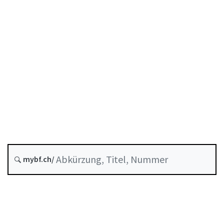
Zukünftige Fassung : 1 Oktober 2026
Historie
Systematische Rechtssammlung :
952.0
mybf.ch/