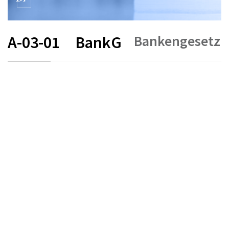
Bankengesetz
A-03-01
BankG
FR
DE
EN
IT
Stand am
Entstehungsdatum :