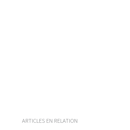
Inhaltsverzeichnis
Benutzerhandbuch
PDF herunterladen
Von der FINMA als
Mindeststandard anerkannte
Selbstregulierung
Abkürzungsverzeichnis
Autorenverzeichnis
BF Archiv (seit 2009)
ARTICLES EN RELATION