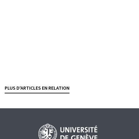
Consulter
Revue suisse de droit des affaires et du marché financier, 2026,
vol. 98, n° 2, p. 150-163
TOO BIG TO FAIL
Prise de position de la FINMA sur les projets
règlementaires en cours
PHILIPP FISCHER
— 12 MÄRZ 2026
PLUS D'ARTICLES EN RELATION
FINMA
EIGENMITTEL
REGULIERUNG
TOO BIG TO FAIL