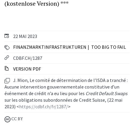
(kostenlose Version) ***
22 MAI 2023
FINANZMARKTINFRASTRUKTUREN
TOO BIG TO FAIL
CDBF.CH/1287
VERSION PDF
J. Mion, Le comité de détermination de l’ISDA a tranché :
Aucune intervention gouvernementale constitutive d’un
événement de crédit n’a eu lieu pour les
Credit Default Swaps
sur les obligations subordonnées de Credit Suisse, (22 mai
2023) <
https://cdbf.ch/fr/1287/
>
CC BY