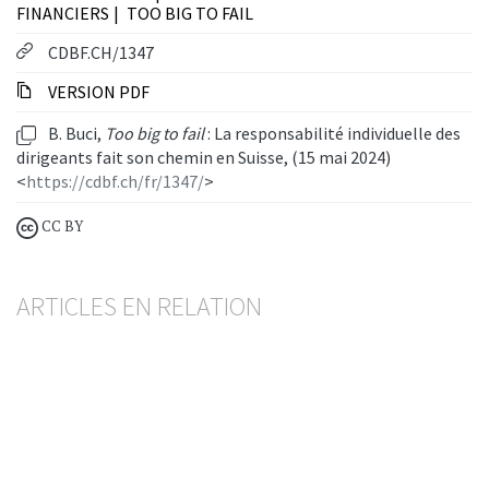
FINANCIERS
TOO BIG TO FAIL
CDBF.CH/1347
VERSION PDF
B. Buci,
Too big to fail
: La responsabilité individuelle des
dirigeants fait son chemin en Suisse, (15 mai 2024)
<
https://cdbf.ch/fr/1347/
>
CC BY
ARTICLES EN RELATION
Too big to fail
: le Conseil fédéral tempère ses