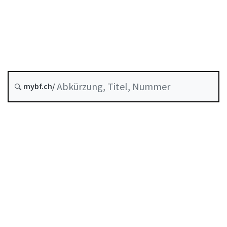
Berufliche Vorsorge
Stand am
Entstehungsdatum :
mybf.ch/
Historie
Inhaltsverzeichnis
Benutzerhandbuch
PDF herunterladen