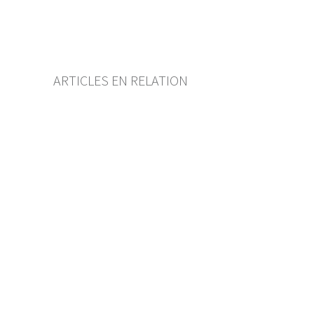
Autorenverzeichnis
BF Archiv (seit 2009)
ARTICLES EN RELATION
Verwaltung von Vermögen
Ein Stiftungsrat mit
„extremer Passivität“ ist
zivilrechtlich haftbar
CÉLIAN HIRSCH
— 18 OKTOBER 2024
Die Mitglieder eines