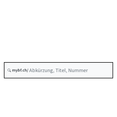
Berufliche Vorsorge
Stand am
Entstehungsdatum :
Zukünftige Fassung : 1 Juni 2027
Historie
mybf.ch/
Systematische Rechtssammlung :
831.425