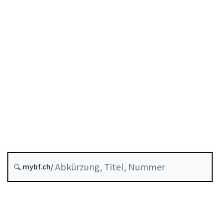
Stand am
Entstehungsdatum :
Letzte Änderung :
Historie
mybf.ch/