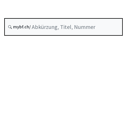
Entstehungsdatum :
mybf.ch/
Historie
Inhaltsverzeichnis
Benutzerhandbuch
PDF herunterladen
Von der FINMA als Mindeststandard anerkannte
Selbstregulierung
Abkürzungsverzeichnis