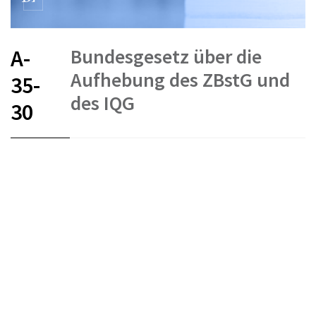
Bundesgesetz über die
A-
Aufhebung des ZBstG und
35-
des IQG
30
FR
DE
IT