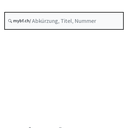
Stand am
Entstehungsdatum :
mybf.ch/
Systematische Rechtssammlung :
641.92
Inhaltsverzeichnis
Benutzerhandbuch
PDF herunterladen
Von der FINMA als Mindeststandard anerkannte
Selbstregulierung
Abkürzungsverzeichnis
Autorenverzeichnis