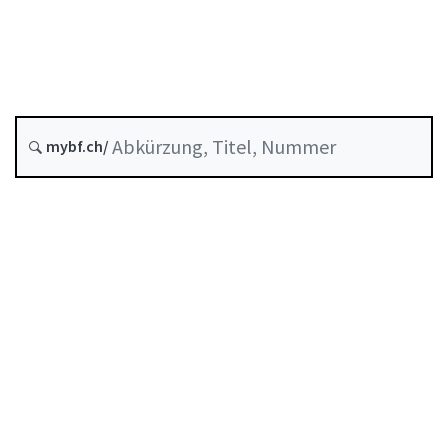
Letzte Änderung :
Historie
mybf.ch/
Inhaltsverzeichnis
Benutzerhandbuch
PDF herunterladen
Von der FINMA als Mindeststandard anerkannte