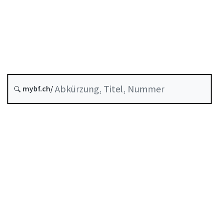
Stand am
Entstehungsdatum :
Historie
mybf.ch/
Systematische Rechtssammlung :
221.302.32
Inhaltsverzeichnis
Benutzerhandbuch
PDF herunterladen