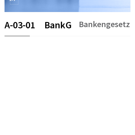
Bankengesetz
A-03-01
BankG
FR
DE
EN
IT
Stand am
Entstehungsdatum :