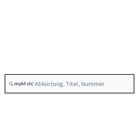
Zukünftige Fassung : 1 Oktober 2026
Historie
Systematische Rechtssammlung :
952.0
mybf.ch/