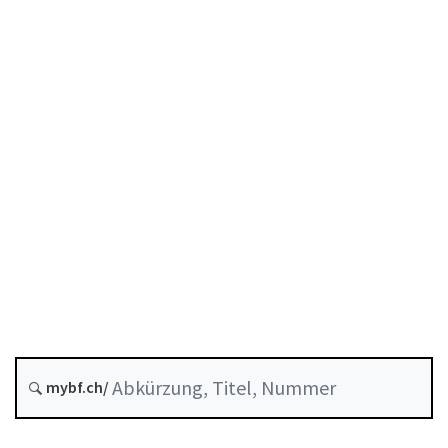
Stand am
Entstehungsdatum :
Letzte Änderung :
Aufgehoben am :
1 Januar 2025
Historie
mybf.ch/