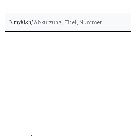
Versicherungen
Corporate governance
Stand am
mybf.ch/
Entstehungsdatum :
Inhaltsverzeichnis
Benutzerhandbuch
PDF herunterladen
Von der FINMA als Mindeststandard anerkannte
Selbstregulierung
Abkürzungsverzeichnis
Autorenverzeichnis