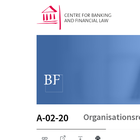
Organisations
A-02-20