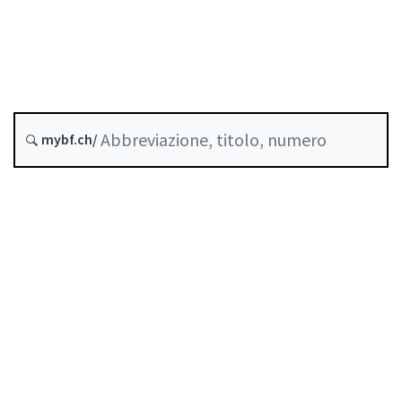
Data di creazione :
Storico
mybf.ch/
Raccolta sistematica :
958.11
Indice
Guida all’uso
Scaricare PDF
Norme di autoregolazione riconosciute come