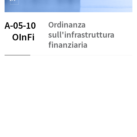
Ordinanza
A-05-10
sull'infrastruttura
OInFi
finanziaria
FR
DE
EN
IT
Stato